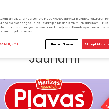
ojam sīkfailus, lai nodrošinātu mūsu vietnes darbību, pielāgotu saturu un rek
u sociālo plašsaziņas līdzekļu funkcijas un analizētu mūsu datplūsmu. Turk
nformācijā ar sociālajiem plašsaziņas līdzekļiem, reklāmdevējiem un analīze
jūs izmantojat mūsu vietni.
iestatījumi
Noraidīt visu
Akceptēt visus
Jaunumi