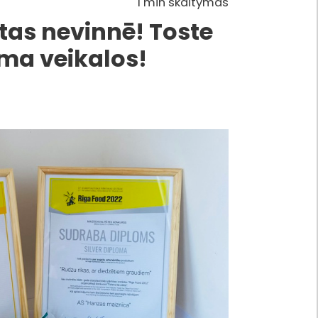
1 min skaitymas
 tas nevinnē! Toste
ima veikalos!