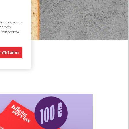
lāmas, kā arī
lāt mēs
s partneriem
 sīkfailus