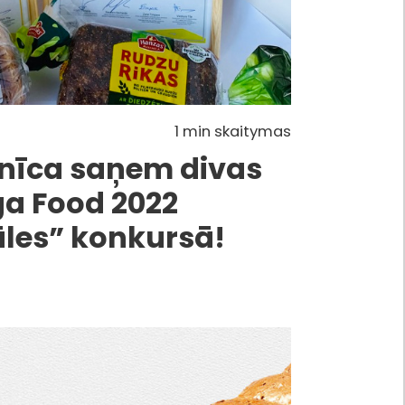
1 min skaitymas
nīca saņem divas
ga Food 2022
āles” konkursā!