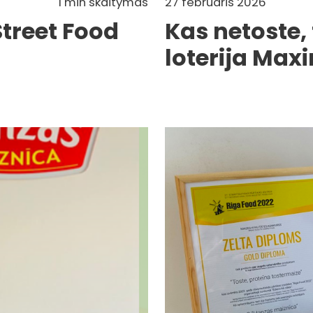
1 min skaitymas
27 februāris 2026
treet Food
Kas netoste,
loterija Max