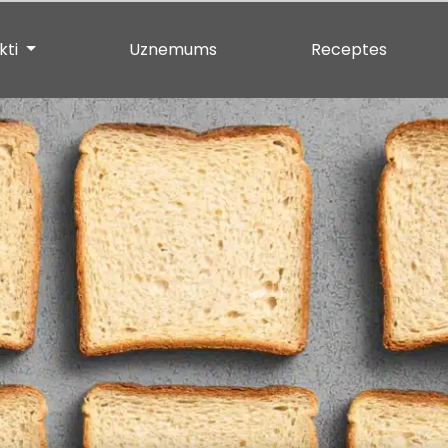
kti
Uznemums
Receptes