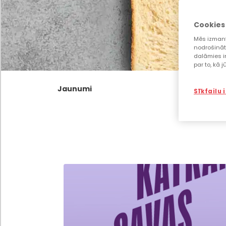
Cookies
Mēs izmant
nodrošināt
dalāmies i
par to, kā 
Jaunumi
Sīkfailu 