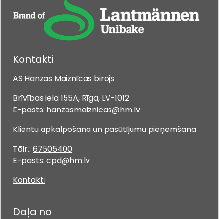
Kontakti
AS Hanzas Maiznīcas birojs
Brīvības iela 155A, Rīga, LV-1012
E-pasts:
hanzasmaiznicas@hm.lv
Klientu apkalpošana un pasūtījumu pieņemšana
Tālr.:
67505400
E-pasts:
cpd@hm.lv
Kontakti
Daļa no