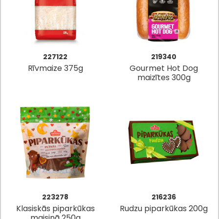
227122
219340
Rīvmaize 375g
Gourmet Hot Dog
maizītes 300g
223278
216236
Klasiskās piparkūkas
Rudzu piparkūkas 200g
maisiņā 250g