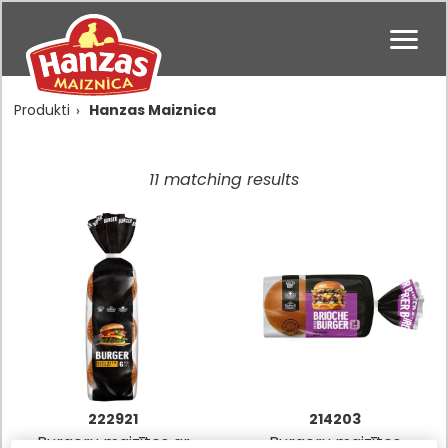
Produkti
Hanzas Maiznica
Loading...
11 matching results
222921
214203
Burgeru maizītes ar
Burgeru maizītes