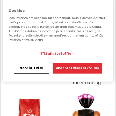
sezamu 420g
Brioche 4 gab. 280g
Cookies
Mēs izmantojam sīkfailus, lai nodrošinātu mūsu vietnes darbību,
pielāgotu saturu un reklāmas, kā arī nodrošinātu sociālo
plašsaziņas līdzekļu funkcijas un analizētu mūsu datplūsmu.
Turklāt mēs dalāmies informācijā ar sociālajiem plašsaziņas
līdzekļiem, reklāmdevējiem un analīzes partneriem par to, kā jūs
izmantojat mūsu vietni.
Sīkfailu iestatījumi
200539
210683
Noraidīt visu
Akceptēt visus sīkfailus
Piparkūkas ar apelsīnu
Hanzas Maiznīcas
garšu 200g
klasiskās burgeru
maizītes 320g