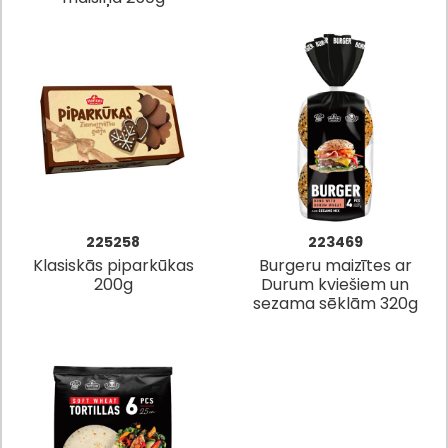
225258
223469
Klasiskās piparkūkas
Burgeru maizītes ar
200g
Durum kviešiem un
sezama sēklām 320g