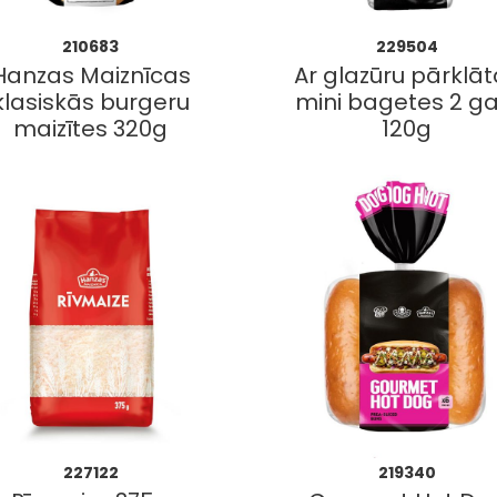
210683
229504
Hanzas Maiznīcas
Ar glazūru pārklā
klasiskās burgeru
mini bagetes 2 ga
maizītes 320g
120g
227122
219340