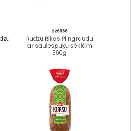
226986
udzu
Rudzu Rikas Pilngraudu
ar saulespuķu sēklām
360g