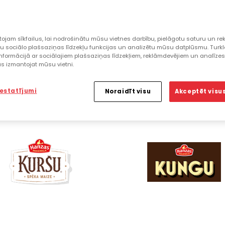
ojam sīkfailus, lai nodrošinātu mūsu vietnes darbību, pielāgotu saturu un rek
u sociālo plašsaziņas līdzekļu funkcijas un analizētu mūsu datplūsmu. Turk
nformācijā ar sociālajiem plašsaziņas līdzekļiem, reklāmdevējiem un analīze
jūs izmantojat mūsu vietni.
iestatījumi
Noraidīt visu
Akceptēt visus