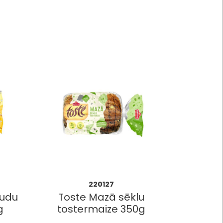
220127
audu
Toste Mazā sēklu
g
tostermaize 350g