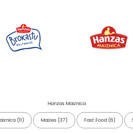
Hanzas Maiznica
iznica (11)
Maizes (37)
Fast Food (6)