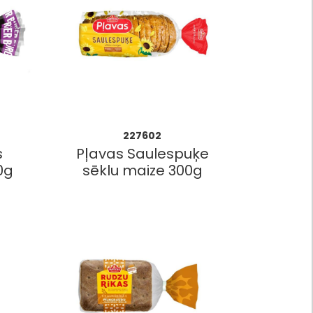
227602
s
Pļavas Saulespuķe
0g
sēklu maize 300g