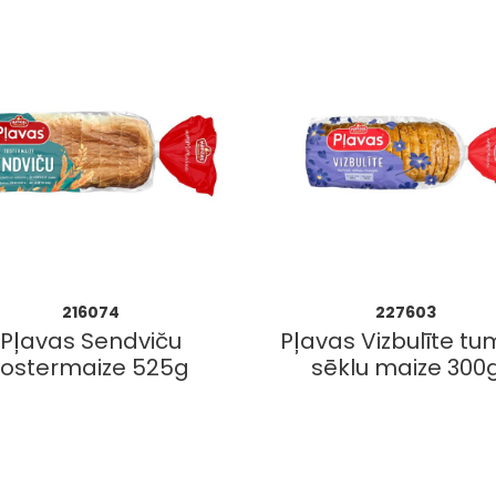
216074
227603
Pļavas Sendviču
Pļavas Vizbulīte t
tostermaize 525g
sēklu maize 300