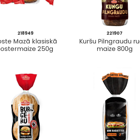
218949
221907
oste Mazā klasiskā
Kuršu Pilngraudu r
tostermaize 250g
maize 800g