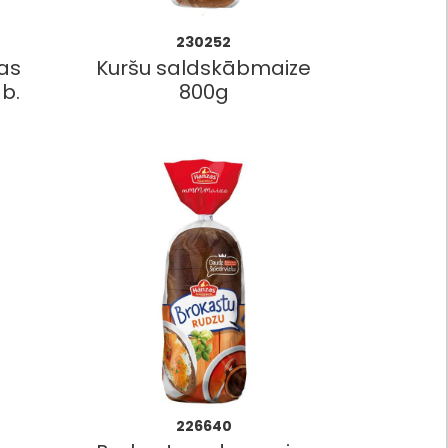
230252
tas
Kuršu saldskābmaize
b.
800g
226640