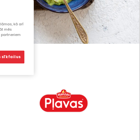
lāmas, kā arī
lāt mēs
s partneriem
 sīkfailus