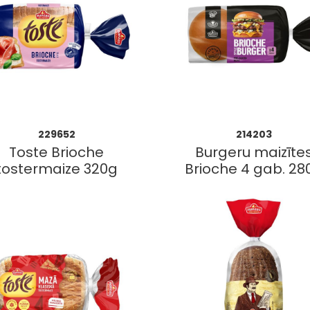
229652
214203
Toste Brioche
Burgeru maizīte
tostermaize 320g
Brioche 4 gab. 28