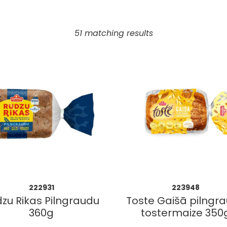
51 matching results
222931
223948
zu Rikas Pilngraudu
Toste Gaišā pilngr
360g
tostermaize 350