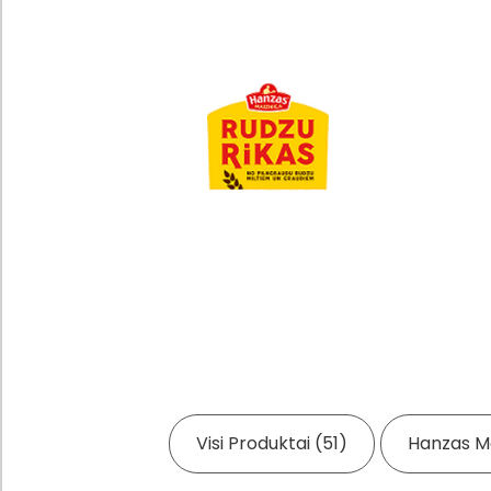
ding...
Visi Produktai (51)
Hanzas Ma