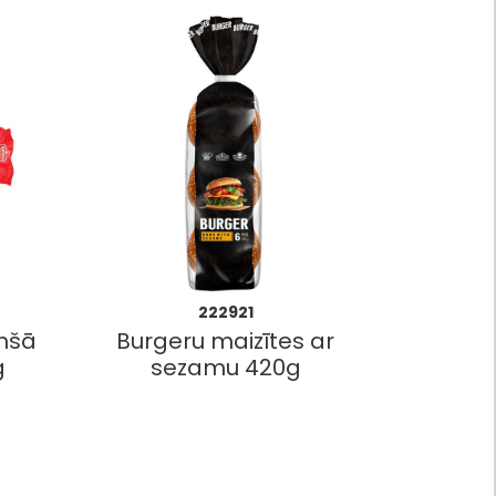
222921
umšā
Burgeru maizītes ar
g
sezamu 420g