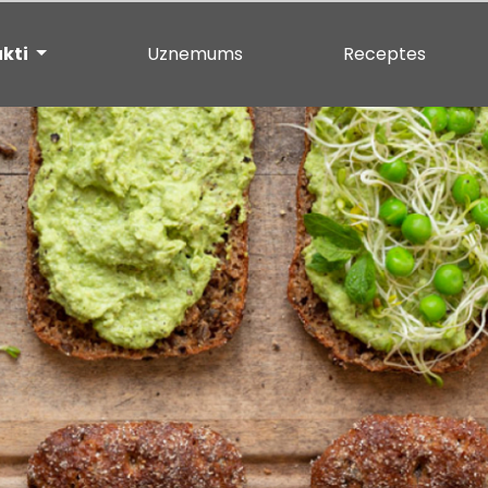
ukti
Uznemums
Receptes