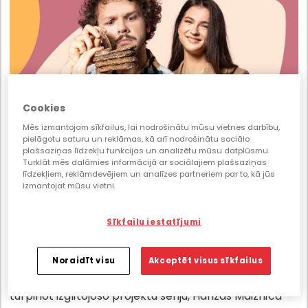
Cookies
Mēs izmantojam sīkfailus, lai nodrošinātu mūsu vietnes darbību,
pielāgotu saturu un reklāmas, kā arī nodrošinātu sociālo
Pilngraudu jaunumi no Hanzas Maiznīcas –
plašsaziņas līdzekļu funkcijas un analizētu mūsu datplūsmu.
https://www.pilngraudi.lv/.
Turklāt mēs dalāmies informācijā ar sociālajiem plašsaziņas
līdzekļiem, reklāmdevējiem un analīzes partneriem par to, kā jūs
Izvēloties pārtiku un, protams, maizi, mēs arvien
izmantojat mūsu vietni.
biežāk sastopamies ar apzīmējumu «pilngraudu». Un,
lai gan daudziem pilngraudu produkti asociējas ar
Sīkfailu iestatījumi
pievienoto vērtību, jautājums par pilngraudu patieso
nozīmi bieži izraisa apmulsumu.
Noraidīt visu
Akceptēt visus sīkfailus
Iestājoties par uzturvielām bagātām maltītēm un
turpinot izglītojošo projektu sēriju, Hanzas Maiznīca