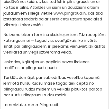
piedāvā noskaidrot, kas tad īsti ir pilns grauds un ar
ko tas ir pilns. Atbildes un šiem un daudziem citiem
jautājumiem sniegs vietne
www.pilngraudi.lv,
kas tika
izstrādāta sadarbībā ar sertificētu uztura speciālisti
Viktoriju Zakarkeviču.
No izsmeļošiem terminu skaidrojumiem līdz receptēm
katrai gaumei — tagad viss svarīgākais, ko ir vērts
zināt par pilngraudiem, ir pieejams vienuviet, izklāstīts
vienkāršā un viegli uztveramā veidā.
Ieskaties, izglītojies un papildini savas ikdienas
maltītes ar pilngraudu jaudu.
Turklāt, domājot par sabiedrības veselību kopumā,
iemīļotā Kuršu Rudzu maize tagad tiek cepta no
pilngraudu rudzu miltiem un veikalu plauktos pārtop
par Kuršu Pilngraudu rudzu maizi!
mmmMaize. mmmPilngraudi.