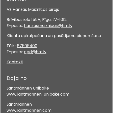
AS Hanzas Maiznīcas birojs
Brīvības iela 155A, Rīga, LV-1012
E-pasts:
hanzasmaiznicas@hm.lv
Klientu apkalpošana un pasūtījumu pieņemšana
Tālr.:
67505400
E-pasts:
cpd@hm.lv
Kontakti
Daļa no
Lantmännen Unibake
www.lantmannen-unibake.com
Lantmännen
www.lantmannen.com