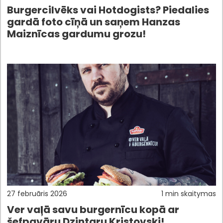
Burgercilvēks vai Hotdogists? Piedalies
gardā foto cīņā un saņem Hanzas
Maiznīcas gardumu grozu!
27 februāris 2026
1 min skaitymas
Ver vaļā savu burgernīcu kopā ar
šefpavāru Dzintaru Kristovski!