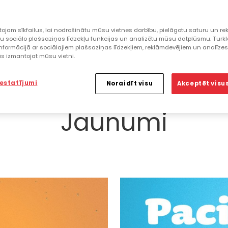
ojam sīkfailus, lai nodrošinātu mūsu vietnes darbību, pielāgotu saturu un rek
u sociālo plašsaziņas līdzekļu funkcijas un analizētu mūsu datplūsmu. Turk
nformācijā ar sociālajiem plašsaziņas līdzekļiem, reklāmdevējiem un analīze
jūs izmantojat mūsu vietni.
iestatījumi
Noraidīt visu
Akceptēt visus
Jaunumi