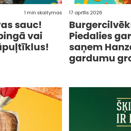
1 min skaitymas
17 aprīlis 2026
vas sauc!
Burgercilvēk
pingā vai
Piedalies ga
ūpuļtīklus!
saņem Hanza
gardumu gr