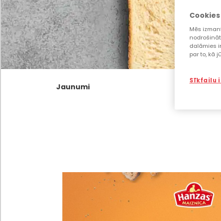
Cookies
Mēs izmant
nodrošināt
dalāmies i
par to, kā 
Sīkfailu 
Jaunumi