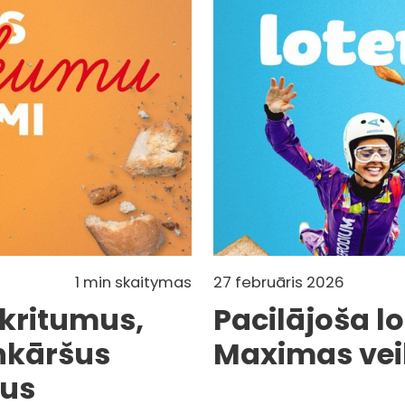
1 min skaitymas
27 februāris 2026
kritumus,
Pacilājoša lo
enkāršus
Maximas vei
mus