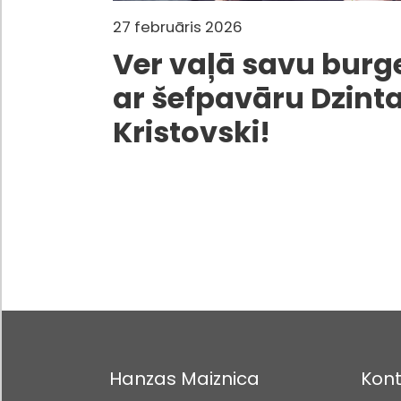
27 februāris 2026
Ver vaļā savu burg
ar šefpavāru Dzint
Kristovski!
Hanzas Maiznica
Kont