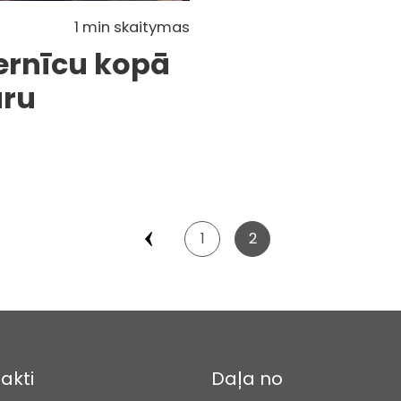
1 min skaitymas
ernīcu kopā
aru
1
2
akti
Daļa no