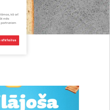
lāmas, kā arī
lāt mēs
s partneriem
 sīkfailus