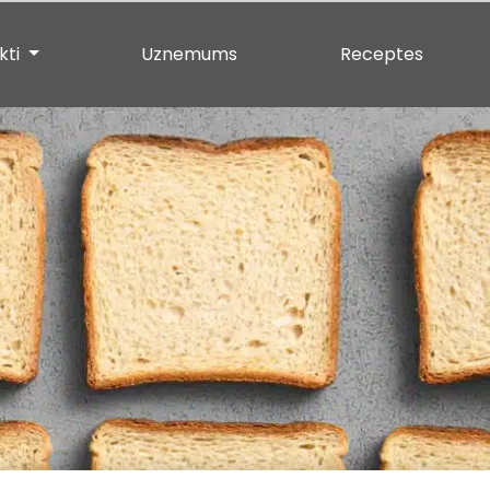
kti
Uznemums
Receptes