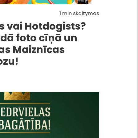
1 min skaitymas
s vai Hotdogists?
rdā foto cīņā un
s Maiznīcas
ozu!