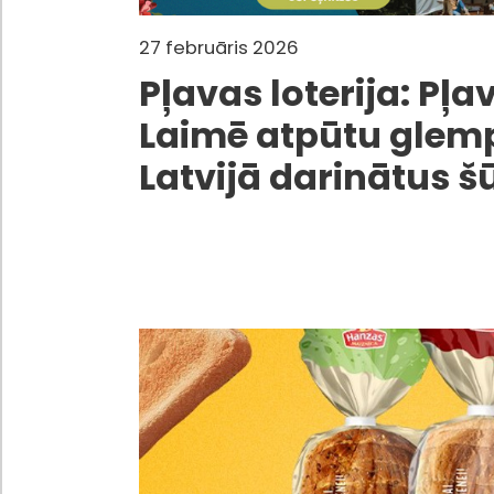
27 februāris 2026
Pļavas loterija: Pļa
Laimē atpūtu glem
Latvijā darinātus š