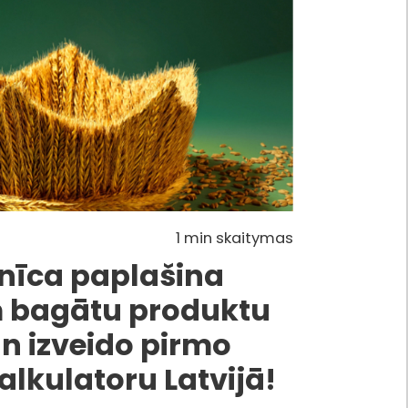
1 min skaitymas
nīca paplašina
m bagātu produktu
n izveido pirmo
alkulatoru Latvijā!