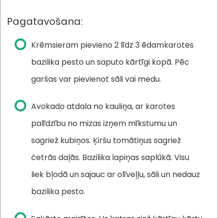
Pagatavošana:
Krēmsieram pievieno 2 līdz 3 ēdamkarotes
bazilika pesto un saputo kārtīgi kopā. Pēc
garšas var pievienot sāli vai medu.
Avokado atdala no kauliņa, ar karotes
palīdzību no mizas izņem mīkstumu un
sagriež kubiņos. Ķiršu tomātiņus sagriež
četrās daļās. Bazilika lapiņas saplūkā. Visu
liek bļodā un sajauc ar olīveļļu, sāli un nedauz
bazilika pesto.