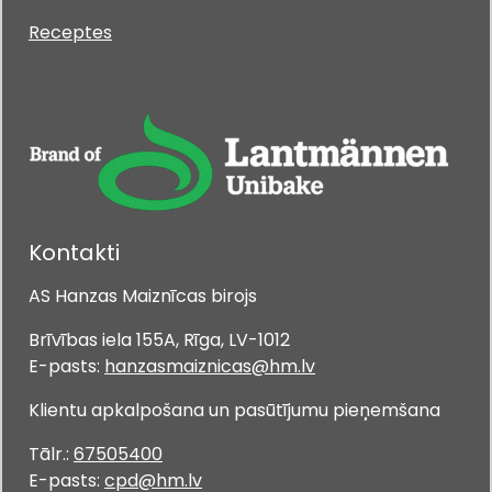
Receptes
Kontakti
AS Hanzas Maiznīcas birojs
Brīvības iela 155A, Rīga, LV-1012
E-pasts:
hanzasmaiznicas@hm.lv
Klientu apkalpošana un pasūtījumu pieņemšana
Tālr.:
67505400
E-pasts:
cpd@hm.lv