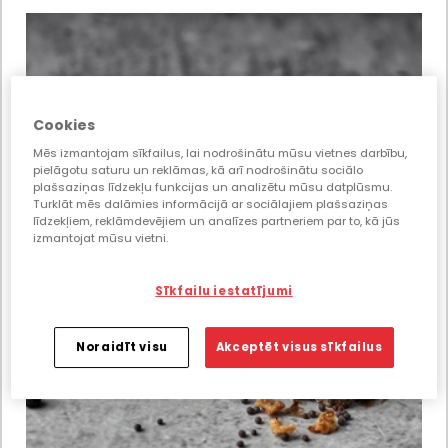
Cookies
Mēs izmantojam sīkfailus, lai nodrošinātu mūsu vietnes darbību,
pielāgotu saturu un reklāmas, kā arī nodrošinātu sociālo
plašsaziņas līdzekļu funkcijas un analizētu mūsu datplūsmu.
Turklāt mēs dalāmies informācijā ar sociālajiem plašsaziņas
līdzekļiem, reklāmdevējiem un analīzes partneriem par to, kā jūs
izmantojat mūsu vietni.
Sīkfailu iestatījumi
Noraidīt visu
Akceptēt visus sīkfailus