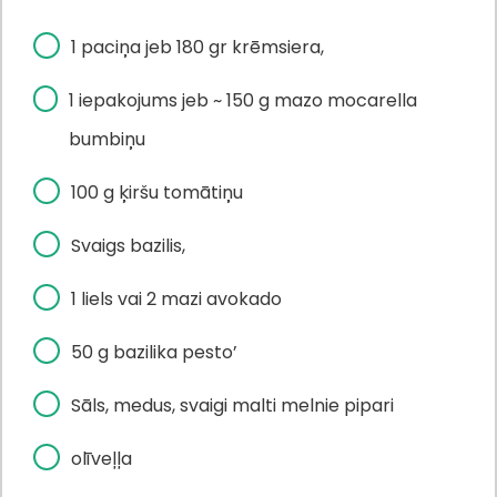
1 paciņa jeb 180 gr krēmsiera,
1 iepakojums jeb ~ 150 g mazo mocarella
bumbiņu
100 g ķiršu tomātiņu
Svaigs bazilis,
1 liels vai 2 mazi avokado
50 g bazilika pesto’
Sāls, medus, svaigi malti melnie pipari
olīveļļa