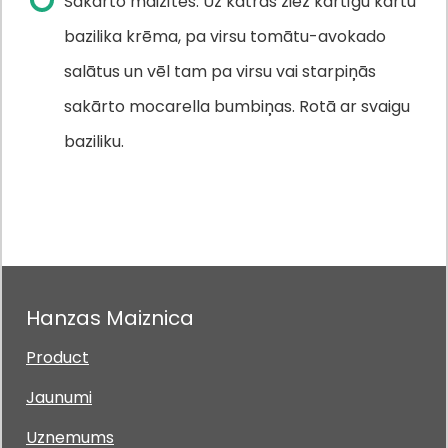
Sakārto maizītes. Uz katras ziež kārtīgu kārtu
bazilika krēma, pa virsu tomātu-avokado
salātus un vēl tam pa virsu vai starpiņās
sakārto mocarella bumbiņas. Rotā ar svaigu
baziliku.
Hanzas Maiznica
Product
Jaunumi
Uznemums