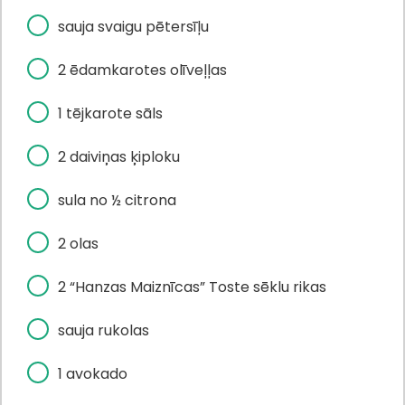
sauja svaigu pētersīļu
2 ēdamkarotes olīveļļas
1 tējkarote sāls
2 daiviņas ķiploku
sula no ½ citrona
2 olas
2 “Hanzas Maiznīcas” Toste sēklu rikas
sauja rukolas
1 avokado