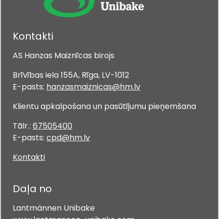
Kontakti
AS Hanzas Maiznīcas birojs
Brīvības iela 155A, Rīga, LV-1012
E-pasts:
hanzasmaiznicas@hm.lv
Klientu apkalpošana un pasūtījumu pieņemšana
Tālr.:
67505400
E-pasts:
cpd@hm.lv
Kontakti
Daļa no
Lantmännen Unibake