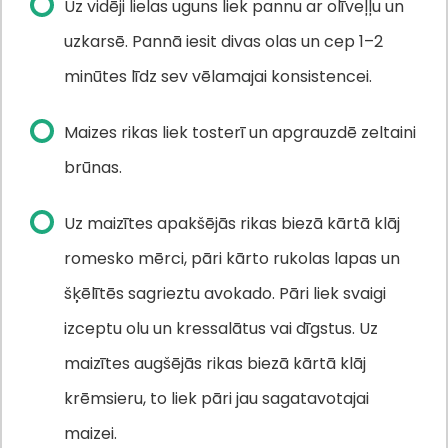
Uz vidēji lielas uguns liek pannu ar olīveļļu un
uzkarsē. Pannā iesit divas olas un cep 1–2
minūtes līdz sev vēlamajai konsistencei.
Maizes rikas liek tosterī un apgrauzdē zeltaini
brūnas.
Uz maizītes apakšējās rikas biezā kārtā klāj
romesko mērci, pāri kārto rukolas lapas un
šķēlītēs sagrieztu avokado. Pāri liek svaigi
izceptu olu un kressalātus vai dīgstus. Uz
maizītes augšējās rikas biezā kārtā klāj
krēmsieru, to liek pāri jau sagatavotajai
maizei.