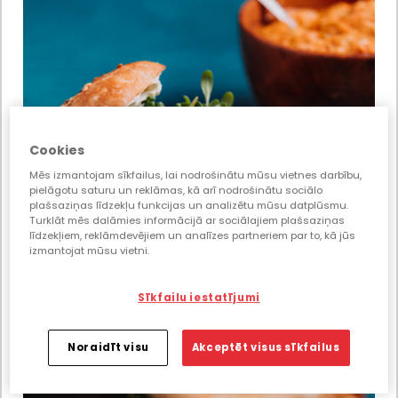
Cookies
Mēs izmantojam sīkfailus, lai nodrošinātu mūsu vietnes darbību,
pielāgotu saturu un reklāmas, kā arī nodrošinātu sociālo
plašsaziņas līdzekļu funkcijas un analizētu mūsu datplūsmu.
Turklāt mēs dalāmies informācijā ar sociālajiem plašsaziņas
līdzekļiem, reklāmdevējiem un analīzes partneriem par to, kā jūs
izmantojat mūsu vietni.
Sīkfailu iestatījumi
Noraidīt visu
Akceptēt visus sīkfailus