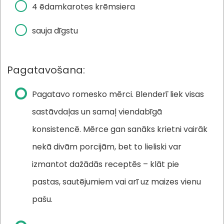
4 ēdamkarotes krēmsiera
sauja dīgstu
Pagatavošana:
Pagatavo romesko mērci. Blenderī liek visas
sastāvdaļas un samaļ viendabīgā
konsistencē. Mērce gan sanāks krietni vairāk
nekā divām porcijām, bet to lieliski var
izmantot dažādās receptēs – klāt pie
pastas, sautējumiem vai arī uz maizes vienu
pašu.