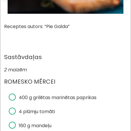
Receptes autors: “Pie Galda”
Sastāvdaļas
2 maizēm
ROMESKO MĒRCEI
400 g grilētas marinētas paprikas
4 plūmju tomāti
160 g mandeļu