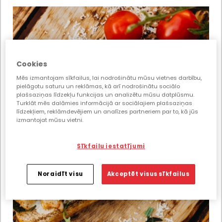
Cookies
Mēs izmantojam sīkfailus, lai nodrošinātu mūsu vietnes darbību,
pielāgotu saturu un reklāmas, kā arī nodrošinātu sociālo
plašsaziņas līdzekļu funkcijas un analizētu mūsu datplūsmu.
Turklāt mēs dalāmies informācijā ar sociālajiem plašsaziņas
līdzekļiem, reklāmdevējiem un analīzes partneriem par to, kā jūs
izmantojat mūsu vietni.
Sīkfailu iestatījumi
Noraidīt visu
Akceptēt visus sīkfailus