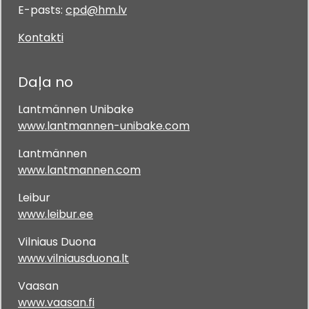
E-pasts:
cpd@hm.lv
Kontakti
Daļa no
Lantmännen Unibake
www.lantmannen-unibake.com
Lantmännen
www.lantmannen.com
Leibur
www.leibur.ee
Vilniaus Duona
www.vilniausduona.lt
Vaasan
www.vaasan.fi