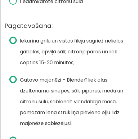
1 ēdamkarote citronu sula
Pagatavošana:
Iekurina grilu un vistas fileju sagriež nelielos
gabalos, apviļā sālī, citronpiparos un liek
cepties 15-20 minūtes;
Gatavo majonēzi – Blenderī liek olas
dzeltenumu, sinepes, sāli, piparus, medu un
citronu sulu, sablendē viendabīgā masā,
pamazām lēnā strūkliņā pievieno eļļu līdz
majonēze sabiezējusi.