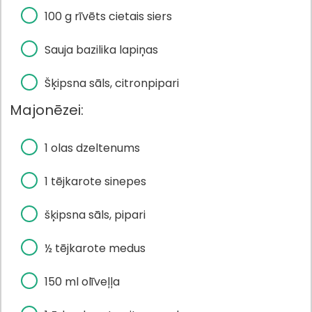
100 g rīvēts cietais siers
Sauja bazilika lapiņas
Šķipsna sāls, citronpipari
Majonēzei:
1 olas dzeltenums
1 tējkarote sinepes
šķipsna sāls, pipari
½ tējkarote medus
150 ml olīveļļa