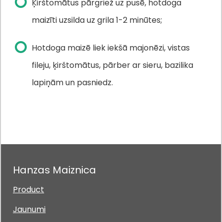
Ķirštomātus pārgriež uz pusē, hotdoga
maizīti uzsilda uz grila 1-2 minūtes;
Hotdoga maizē liek iekšā majonēzi, vistas
fileju, ķirštomātus, pārber ar sieru, bazilika
lapiņām un pasniedz.
Hanzas Maiznica
Product
Jaunumi