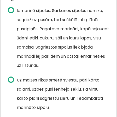
Iemarinē sīpolus. Sarkanos sīpolus nomizo,
sagriež uz pusēm, tad sašķēlē ļoti plānās
pusripiņās. Pagatavo marinādi, kopā sajaucot
ūdeni, etiķi, cukuru, sāli un lauru lapas, visu
samaisa. Sagrieztos sīpolus liek bļodā,
marinādi lej pāri tiem un atstāj iemarinēties
uz 1 stundu.
Uz maizes rikas smērē sviestu, pāri kārto
salami, uzber pusi fenheļa sēklu. Pa virsu
kārto plāni sagrieztu sieru un 1 ēdamkaroti
marinēto sīpolu.