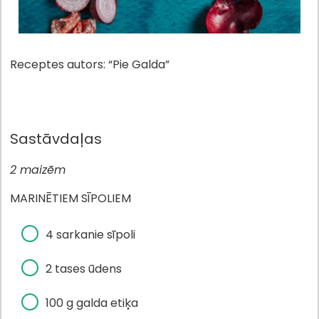
Receptes autors: “Pie Galda”
Sastāvdaļas
2 maizēm
MARINĒTIEM SĪPOLIEM
4 sarkanie sīpoli
2 tases ūdens
100 g galda etiķa