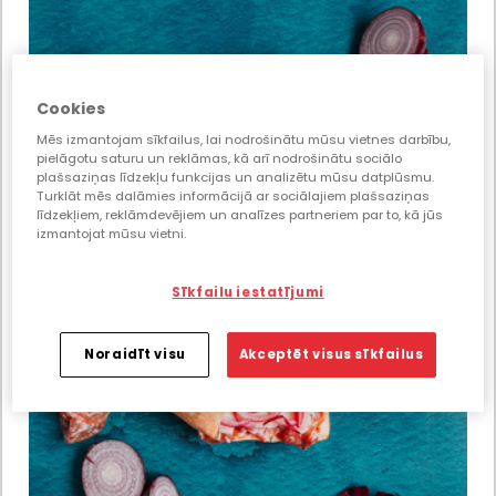
Cookies
Mēs izmantojam sīkfailus, lai nodrošinātu mūsu vietnes darbību,
pielāgotu saturu un reklāmas, kā arī nodrošinātu sociālo
plašsaziņas līdzekļu funkcijas un analizētu mūsu datplūsmu.
Turklāt mēs dalāmies informācijā ar sociālajiem plašsaziņas
līdzekļiem, reklāmdevējiem un analīzes partneriem par to, kā jūs
izmantojat mūsu vietni.
Sīkfailu iestatījumi
Noraidīt visu
Akceptēt visus sīkfailus