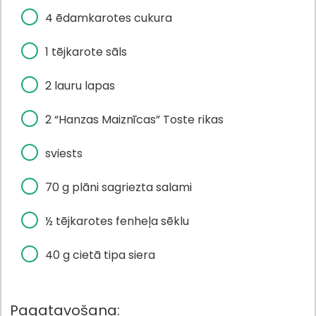
4 ēdamkarotes cukura
1 tējkarote sāls
2 lauru lapas
2 “Hanzas Maiznīcas” Toste rikas
sviests
70 g plāni sagriezta salami
½ tējkarotes fenheļa sēklu
40 g cietā tipa siera
Pagatavošana: