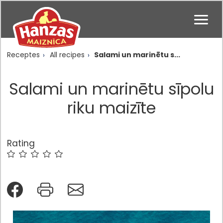
Receptes
All recipes
Salami un marinētu s...
Salami un marinētu sīpolu
riku maizīte
Rating