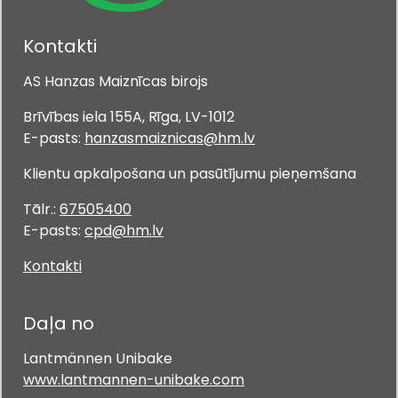
Kontakti
AS Hanzas Maiznīcas birojs
Brīvības iela 155A, Rīga, LV-1012
E-pasts:
hanzasmaiznicas@hm.lv
Klientu apkalpošana un pasūtījumu pieņemšana
Tālr.:
67505400
E-pasts:
cpd@hm.lv
Kontakti
Daļa no
Lantmännen Unibake
www.lantmannen-unibake.com