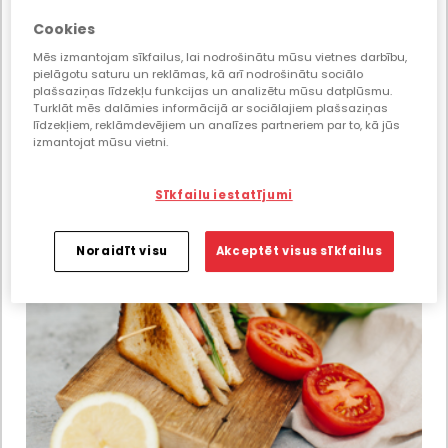
Cookies
Mēs izmantojam sīkfailus, lai nodrošinātu mūsu vietnes darbību,
pielāgotu saturu un reklāmas, kā arī nodrošinātu sociālo
plašsaziņas līdzekļu funkcijas un analizētu mūsu datplūsmu.
Turklāt mēs dalāmies informācijā ar sociālajiem plašsaziņas
līdzekļiem, reklāmdevējiem un analīzes partneriem par to, kā jūs
izmantojat mūsu vietni.
Sīkfailu iestatījumi
Noraidīt visu
Akceptēt visus sīkfailus