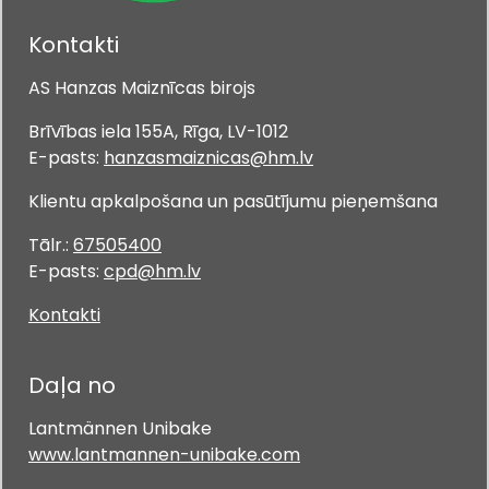
Kontakti
AS Hanzas Maiznīcas birojs
Brīvības iela 155A, Rīga, LV-1012
E-pasts:
hanzasmaiznicas@hm.lv
Klientu apkalpošana un pasūtījumu pieņemšana
Tālr.:
67505400
E-pasts:
cpd@hm.lv
Kontakti
Daļa no
Lantmännen Unibake
www.lantmannen-unibake.com