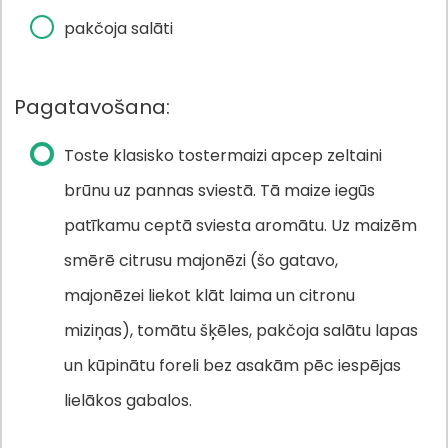
pakčoja salāti
Pagatavošana:
Toste klasisko tostermaizi apcep zeltaini
brūnu uz pannas sviestā. Tā maize iegūs
patīkamu ceptā sviesta aromātu. Uz maizēm
smērē citrusu majonēzi (šo gatavo,
majonēzei liekot klāt laima un citronu
miziņas), tomātu šķēles, pakčoja salātu lapas
un kūpinātu foreli bez asakām pēc iespējas
lielākos gabalos.