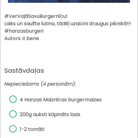
#VerVaļāSavuBurgernīcu!
Laiks un saulīte lutina, tādēļ uzaicini draugus piknikā!!!
#hanzasburgeri
Autors: ir.bene
Sastāvdaļas
Nepieciešams (4 personām):
4 Hanzas Maiznīcas burgermaizes
200g auksti kūpināts lasis
1-2 tomāti