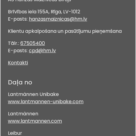
Brīvības iela 155A, Rīga, LV-1012
E-pasts:
hanzasmaiznicas@hm.lv
Klientu apkalpošana un pasūtījumu pieņemšana
Tālr.:
67505400
E-pasts:
cpd@hm.lv
Kontakti
Daļa no
Lantmännen Unibake
www.lantmannen-unibake.com
Lantmännen
www.lantmannen.com
Leibur