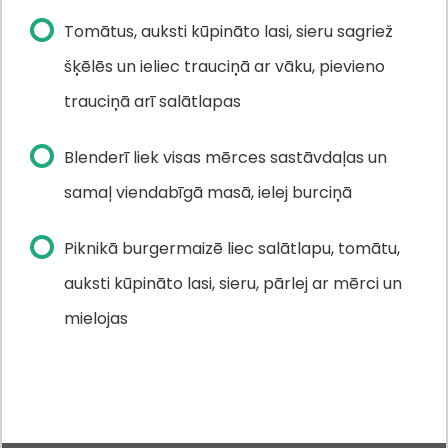
Tomātus, auksti kūpināto lasi, sieru sagriež
šķēlēs un ieliec trauciņā ar vāku, pievieno
trauciņā arī salātlapas
Blenderī liek visas mērces sastāvdaļas un
samaļ viendabīgā masā, ielej burciņā
Piknikā burgermaizē liec salātlapu, tomātu,
auksti kūpināto lasi, sieru, pārlej ar mērci un
mielojas