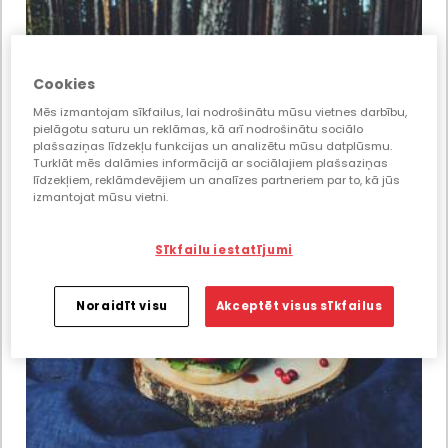
Cookies
Mēs izmantojam sīkfailus, lai nodrošinātu mūsu vietnes darbību,
pielāgotu saturu un reklāmas, kā arī nodrošinātu sociālo
plašsaziņas līdzekļu funkcijas un analizētu mūsu datplūsmu.
Turklāt mēs dalāmies informācijā ar sociālajiem plašsaziņas
līdzekļiem, reklāmdevējiem un analīzes partneriem par to, kā jūs
izmantojat mūsu vietni.
Sīkfailu iestatījumi
Noraidīt visu
Akceptēt visus sīkfailus