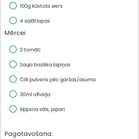
100g kūstošs siers
4 salātlapas
Mērcei
2 tomāti
Sauja bazilika lapiņas
Čilli pulveris pēc garšas/asuma
30ml olīveļļa
šķipsna sāls, pipari
Pagatavošana: