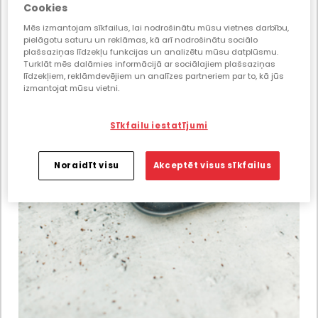
Cookies
Mēs izmantojam sīkfailus, lai nodrošinātu mūsu vietnes darbību,
pielāgotu saturu un reklāmas, kā arī nodrošinātu sociālo
plašsaziņas līdzekļu funkcijas un analizētu mūsu datplūsmu.
Turklāt mēs dalāmies informācijā ar sociālajiem plašsaziņas
līdzekļiem, reklāmdevējiem un analīzes partneriem par to, kā jūs
izmantojat mūsu vietni.
Sīkfailu iestatījumi
Noraidīt visu
Akceptēt visus sīkfailus