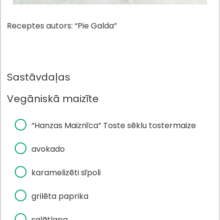
Receptes autors: “Pie Galda”
Sastāvdaļas
Vegāniskā maizīte
“Hanzas Maiznīca” Toste sēklu tostermaize
avokado
karamelizēti sīpoli
grilēta paprika
salātlapa