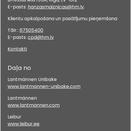
E-pasts:
hanzasmaiznicas@hm.lv
Klientu apkalpošana un pasūtījumu pieņemšana
Tālr.:
67505400
E-pasts:
cpd@hm.lv
Kontakti
Daļa no
Lantmännen Unibake
www.lantmannen-unibake.com
Lantmännen
www.lantmannen.com
Leibur
www.leibur.ee